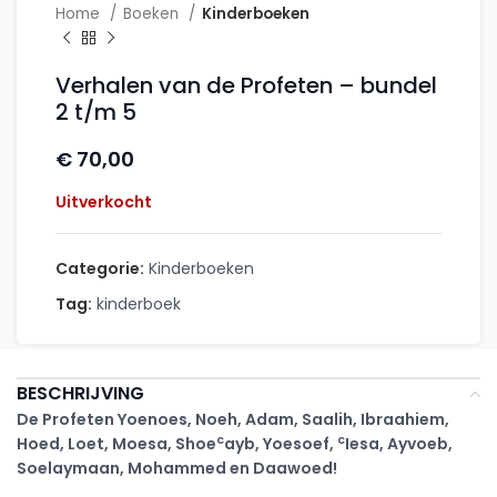
Home
Boeken
Kinderboeken
Verhalen van de Profeten – bundel
2 t/m 5
€
70,00
Uitverkocht
Categorie:
Kinderboeken
Tag:
kinderboek
BESCHRIJVING
De Profeten Yoenoes, Noeh, Adam, Saalih, Ibraahiem,
c
c
Hoed, Loet, Moesa, Shoe
ayb,
Yoesoef,
Iesa, Ayvoeb,
Soelaymaan, Mohammed en Daawoed!