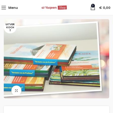
0
Menu
€
0,00
UITVER
KOCH
T
Click to enlarge