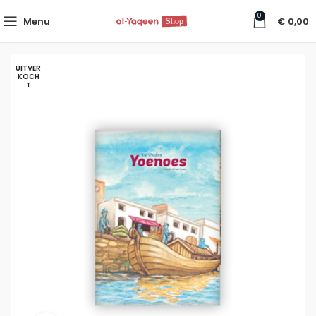
0
Menu
€
0,00
UITVER
KOCH
T