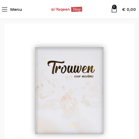
0
Menu
€
0,00